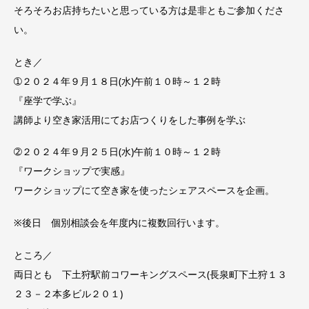
そろそろお店持ちたいと思っている方は是非ともご参加くださ
い。
とき／
➀２０２４年９月１８日(水)午前１０時～１２時
『座学で学ぶ』
講師より空き家活用にてお店つくりをした事例を学ぶ
➁２０２４年９月２５日(水)午前１０時～１２時
『ワークショップで実感』
ワークショップにて空き家を使ったシェアスペースを企画。
※後日 個別相談会を年度内に複数回行います。
ところ／
両日とも 下土狩駅前コワーキングスペース(長泉町下土狩１３
２３－２本多ビル２０１)